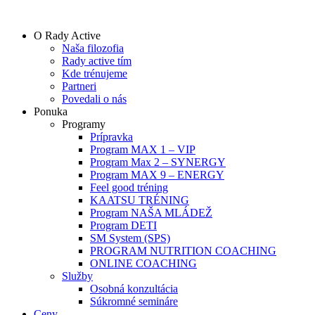
Preskočiť
na
O Rady Active
obsah
Naša filozofia
Rady active tím
Kde trénujeme
Partneri
Povedali o nás
Ponuka
Programy
Prípravka
Program MAX 1 – VIP
Program Max 2 – SYNERGY
Program MAX 9 – ENERGY
Feel good tréning
KAATSU TRÉNING
Program NAŠA MLÁDEŽ
Program DETI
SM System (SPS)
PROGRAM NUTRITION COACHING
ONLINE COACHING
Služby
Osobná konzultácia
Súkromné semináre
Ceny