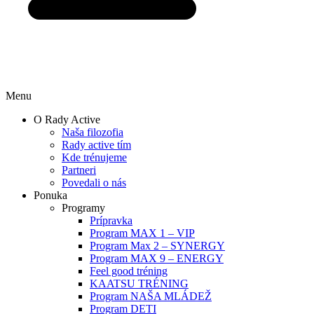
Menu
O Rady Active
Naša filozofia
Rady active tím
Kde trénujeme
Partneri
Povedali o nás
Ponuka
Programy
Prípravka
Program MAX 1 – VIP
Program Max 2 – SYNERGY
Program MAX 9 – ENERGY
Feel good tréning
KAATSU TRÉNING
Program NAŠA MLÁDEŽ
Program DETI