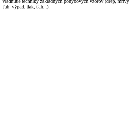
vládnutie techniky základných pohybových vzorov (drep, mŕtvy
ťah, výpad, tlak, ťah...).