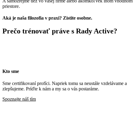
A samozrejme tiež vo vašej firme alebo akomkoľvek inom vhodnom
priestore.
Aká je naša filozofia v praxi? Zistite osobne.
Prečo trénovať práve s Rady Active?
Kto sme
Sme certifikovaní profíci. Napriek tomu sa neustále vzdelávame a
zlepšujeme. Príďte k nám a my sa o vás postaráme.
Spoznajte náš tím