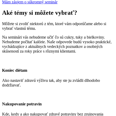
Mám záujem o súkromný seminár
Aké témy si môžete vybrať?
Môžete si zvoliť niektorú z tém, ktoré vám odporúčame alebo si
vybrať vlastnú tému.
Na seminári vás nebudeme učiť čo sú cukry, tuky a bielkoviny.
Nebudeme počítať kalórie. Naše odpovede budú vysoko praktické,
vychádzajúce z aktuálnych vedeckých poznatkov a osobných
skúseností za roky práce s rôznymi klientami.
Koniec diétam
Ako nastaviť zdravú výživu tak, aby ste ju zvládli dlhodobo
dodržiavať.
Nakupovanie potravín
Kde, kedy a ako nakupovať zdravé potraviny bez zruinovania