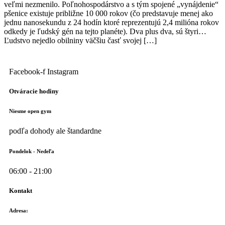
veľmi nezmenilo. Poľnohospodárstvo a s tým spojené „vynájdenie“
pšenice existuje približne 10 000 rokov (čo predstavuje menej ako
jednu nanosekundu z 24 hodín ktoré reprezentujú 2,4 milióna rokov
odkedy je ľudský gén na tejto planéte). Dva plus dva, sú štyri…
Ľudstvo nejedlo obilniny väčšiu časť svojej […]
Facebook-f
Instagram
Otváracie hodiny
Niesme open gym
podľa dohody ale štandardne
Pondelok - Nedeľa
06:00 - 21:00
Kontakt
Adresa: