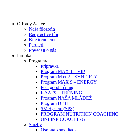
Preskočiť
na
obsah
O Rady Active
Naša filozofia
Rady active tím
Kde trénujeme
Partneri
Povedali o nás
Ponuka
Programy
Prípravka
Program MAX 1 – VIP
Program Max 2 – SYNERGY
Program MAX 9 – ENERGY
Feel good tréning
KAATSU TRÉNING
Program NAŠA MLÁDEŽ
Program DETI
SM System (SPS)
PROGRAM NUTRITION COACHING
ONLINE COACHING
Služby
Osobná konzultácia