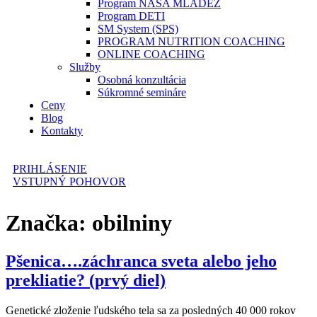
Program NAŠA MLÁDEŽ
Program DETI
SM System (SPS)
PROGRAM NUTRITION COACHING
ONLINE COACHING
Služby
Osobná konzultácia
Súkromné semináre
Ceny
Blog
Kontakty
PRIHLÁSENIE
VSTUPNÝ POHOVOR
Značka:
obilniny
Pšenica….záchranca sveta alebo jeho
prekliatie? (prvý diel)
Genetické zloženie ľudského tela sa za posledných 40 000 rokov